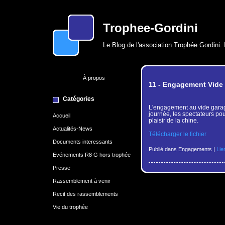
Trophee-Gordini
Le Blog de l'association Trophée Gordini. 
À propos
11 - Engagement Vide
Catégories
L'engagement au vide garage/
journée, les spectateurs pou
Accueil
plaisir de la chine.
Actualités-News
Télécharger le fichier
Documents interessants
Publié dans Engagements |
Lie
Evénements R8 G hors trophée
Presse
Rassemblement à venir
Recit des rassemblements
Vie du trophée